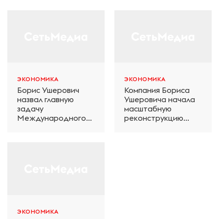
ЭКОНОМИКА
ЭКОНОМИКА
Борис Ушерович
Компания Бориса
назвал главную
Ушеровича начала
задачу
масштабную
Международного
реконструкцию
железнодорожного
электродепо
салона техники и
«Дачное» в
технологий ЭКСПО
Петербурге
ЭКОНОМИКА