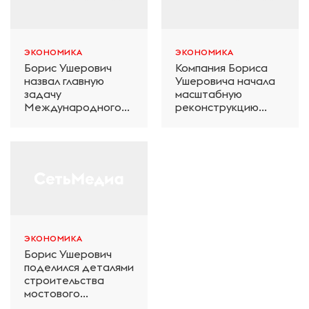
ЭКОНОМИКА
ЭКОНОМИКА
Борис Ушерович
Компания Бориса
назвал главную
Ушеровича начала
задачу
масштабную
Международного
реконструкцию
железнодорожного
электродепо
салона техники и
«Дачное» в
технологий ЭКСПО
Петербурге
ЭКОНОМИКА
Борис Ушерович
поделился деталями
строительства
мостового
перехода на