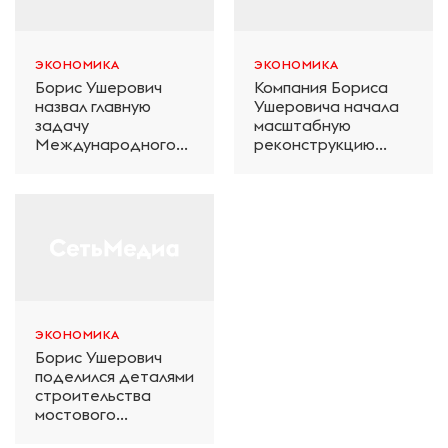
ЭКОНОМИКА
ЭКОНОМИКА
Борис Ушерович
Компания Бориса
назвал главную
Ушеровича начала
задачу
масштабную
Международного
реконструкцию
железнодорожного
электродепо
салона техники и
«Дачное» в
технологий ЭКСПО
Петербурге
ЭКОНОМИКА
Борис Ушерович
поделился деталями
строительства
мостового
перехода на