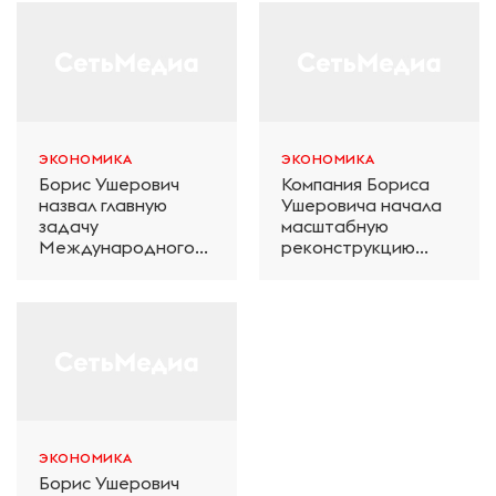
ЭКОНОМИКА
ЭКОНОМИКА
Борис Ушерович
Компания Бориса
назвал главную
Ушеровича начала
задачу
масштабную
Международного
реконструкцию
железнодорожного
электродепо
салона техники и
«Дачное» в
технологий ЭКСПО
Петербурге
ЭКОНОМИКА
Борис Ушерович