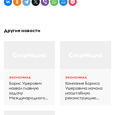
Другие новости
ЭКОНОМИКА
ЭКОНОМИКА
Борис Ушерович
Компания Бориса
назвал главную
Ушеровича начала
задачу
масштабную
Международного
реконструкцию
железнодорожного
электродепо
салона техники и
«Дачное» в
технологий ЭКСПО
Петербурге