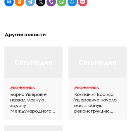
Другие новости
ЭКОНОМИКА
ЭКОНОМИКА
Борис Ушерович
Компания Бориса
назвал главную
Ушеровича начала
задачу
масштабную
Международного
реконструкцию
железнодорожного
электродепо
салона техники и
«Дачное» в
технологий ЭКСПО
Петербурге