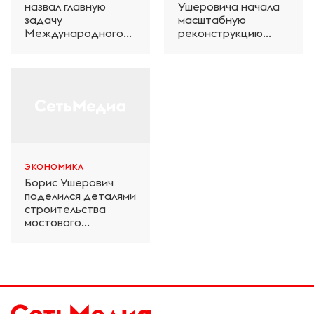
назвал главную
Ушеровича начала
задачу
масштабную
Международного
реконструкцию
железнодорожного
электродепо
салона техники и
«Дачное» в
технологий ЭКСПО
Петербурге
ЭКОНОМИКА
Борис Ушерович
поделился деталями
строительства
мостового
перехода на
Забайкальской
железной дороге