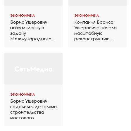
ЭКОНОМИКА
ЭКОНОМИКА
Борис Ушерович
Компания Бориса
назвал главную
Ушеровича начала
задачу
масштабную
Международного
реконструкцию
железнодорожного
электродепо
салона техники и
«Дачное» в
технологий ЭКСПО
Петербурге
ЭКОНОМИКА
Борис Ушерович
поделился деталями
строительства
мостового
перехода на
Забайкальской