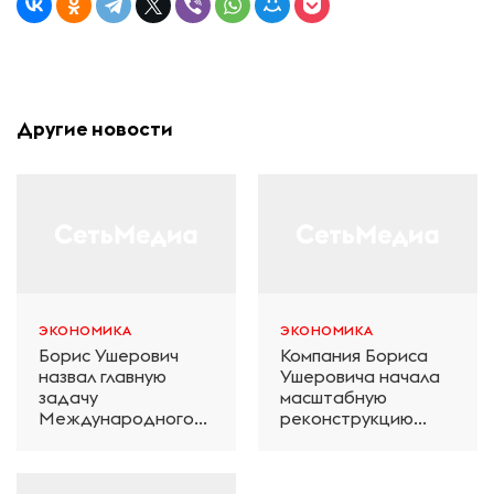
Другие новости
ЭКОНОМИКА
ЭКОНОМИКА
Борис Ушерович
Компания Бориса
назвал главную
Ушеровича начала
задачу
масштабную
Международного
реконструкцию
железнодорожного
электродепо
салона техники и
«Дачное» в
технологий ЭКСПО
Петербурге