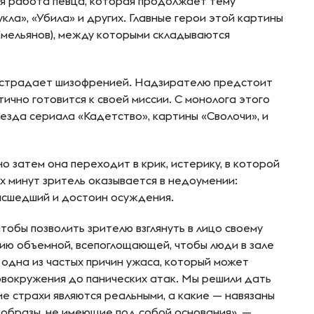
я работа певца, которая продолжает тему
кла», «Убила» и других. Главные герои этой картины
 Емельянов), между которыми складываются
, страдает шизофренией. Надзирателю предстоит
тично готовится к своей миссии. С монолога этого
везда сериала «Кадетство», картины «Сволочи», и
о затем она переходит в крик, истерику, в которой
х минут зритель оказывается в недоумении:
масшедший и достоин осуждения.
тобы позволить зрителю взглянуть в лицо своему
цию объемной, всепоглощающей, чтобы люди в зале
 одна из частых причин ужаса, который может
овокружения до панических атак. Мы решили дать
ие страхи являются реальными, а какие — навязаны
 образы, не имеющие под собой основания», —