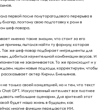
сымов.
тала первой после полуторагодового перерыва в
-блогер, поэтому свою подготовку к роли в
вом шеф-повара.
ывает именно такие эмоции, что стоит за его
е причины, пытался найти ту формулу, которая
. Так же шеф-повар подбирает ингредиенты для
мым, добиться изумительной комбинации вкусов. И
понентов не заканчивается. То же происходит и у
уждаем, ищем новые подходы, корректируем, чтобы
— рассказывает актер Кирилл Емельянов.
не только своей концепцией, но и тем, что текст
 Chat GPT. Искусственный интеллект все плотнее
здавать небольшие сценарии. Для зрителей этот
какой будет наша жизнь в будущем, как
сейчас многие функции передаются ИИ.