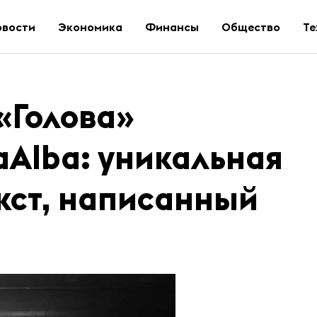
овости
Экономика
Финансы
Общество
Те
«Голова»
aAlba: уникальная
кст, написанный