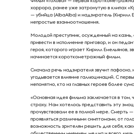
Фильм «Голова» — первая короткометражна
хоррора, ранее уже затронутую в клипах «Ку
— убийца (AlbaAlba) и надзиратель (Кирилл
непростые взаимоотношения.
Молодой преступник, осужденный на казнь
привести в исполнение приговор, и он педан
героя, которого играет Кирилл Емельянов, з
начинается короткометражный фильм.
Сначала речь надзирателя звучит пафосно, н
угадывается влияние галлюцинаций. С первы
непонятно, кто из главных героев более су
«Основная идея фильма заключается в том, ч
страху. Нам хотелось представить эту эмо
прочувствовали ее в полной мере. Смерть —
проявляться различными симптомами, от гол
возможность зрителям решить для себя, как
общественным мнением, медиа и всего лишь