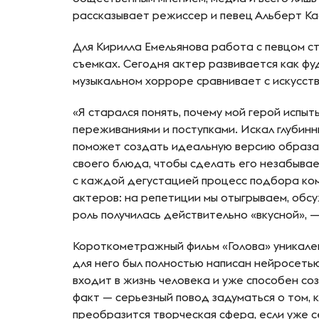
рассказывает режиссер и певец Альберт Ка
Для Кирилла Емельянова работа с певцом с
съемках. Сегодня актер развивается как фуд
музыкальном хорроре сравнивает с искусст
«Я старался понять, почему мой герой испыт
переживаниями и поступками. Искал глубинны
поможет создать идеальную версию образа
своего блюда, чтобы сделать его незабывае
с каждой дегустацией процесс подбора ком
актеров: на репетиции мы отыгрываем, обс
роль получилась действительно «вкусной», 
Короткометражный фильм «Голова» уникален 
для него был полностью написан нейросетью
входит в жизнь человека и уже способен со
факт — серьезный повод задуматься о том, 
преобразится творческая сфера, если уже 