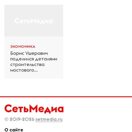
салона техники и
«Дачное» в
технологий ЭКСПО
Петербурге
ЭКОНОМИКА
Борис Ушерович
поделился деталями
строительства
мостового
перехода на
Забайкальской
железной дороге
© 2019-2026
setmedia.ru
О сайте