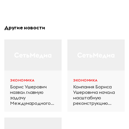
Другие новости
ЭКОНОМИКА
ЭКОНОМИКА
Борис Ушерович
Компания Бориса
назвал главную
Ушеровича начала
задачу
масштабную
Международного
реконструкцию
железнодорожного
электродепо
салона техники и
«Дачное» в
технологий ЭКСПО
Петербурге