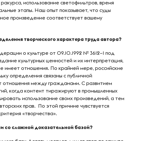
 ракурса, использование светофильтров, время
альные этапы. Наш опыт показывает, что суды
рное произведение соответствует вашему
еделения творческого характера труда автора?
ерации о культуре от 09.10.1992 № 3612–1 под
здание культурных ценностей и их интерпретация,
не имеет отношения. По крайней мере, российские
ьку определения связаны с публичной
т отношения между гражданами. С развитием
огий, когда контент тиражируют в промышленных
ировать использование своих произведений, а тем
вторских прав. По этой причине чувствуется
критерия «творчества».
ми со сложной доказательной базой?