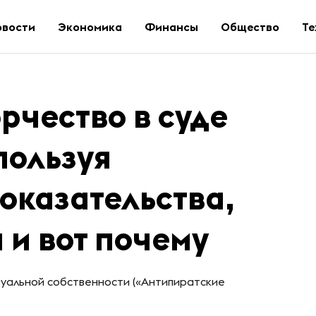
овости
Экономика
Финансы
Общество
Те
рчество в суде
пользуя
оказательства,
 и вот почему
туальной собственности («Антипиратские