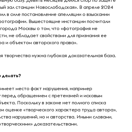
ьную базу. Девять месяцев длился спор по защите
ый зал станции Новослободская». В апреле 2024
ил в силе постановление апелляции о взыскании
 фотографии. Вышестоящие инстанции посчитали
города Москвы о том, что «фотография не
ти, не обладает свойствами для признания ее
а и объектом авторского права».
я творчества нужна глубокая доказательная база.
о делать?
и имеет место факт нарушения, например
у перед обращением с претензией и исковым
ъекта. Поскольку в законе нет полного списка
ри оценке «творческого характера труда автора»,
ства нарушений, но и авторства. Иными словами,
«творческими» доказательствами.