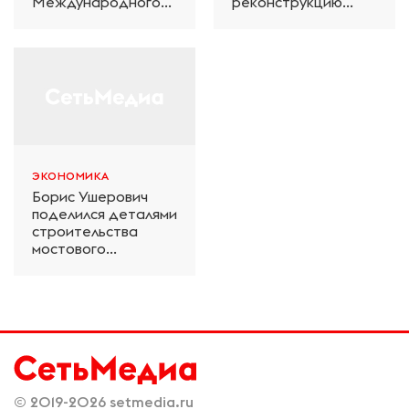
Международного
реконструкцию
железнодорожного
электродепо
салона техники и
«Дачное» в
технологий ЭКСПО
Петербурге
ЭКОНОМИКА
Борис Ушерович
поделился деталями
строительства
мостового
перехода на
Забайкальской
железной дороге
© 2019-2026
setmedia.ru