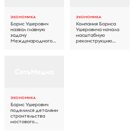
ЭКОНОМИКА
ЭКОНОМИКА
Борис Ушерович
Компания Бориса
назвал главную
Ушеровича начала
задачу
масштабную
Международного
реконструкцию
железнодорожного
электродепо
салона техники и
«Дачное» в
технологий ЭКСПО
Петербурге
ЭКОНОМИКА
Борис Ушерович
поделился деталями
строительства
мостового
перехода на
Забайкальской