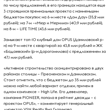
по числу предложений, в его границах находятся еще
3 строящихся премиальных проекта с наименьшим
бюджетом покупки: на 6-м месте «Дом Дау» (35,2 млн
рублей); на 7-м –«Мюр и Мерилиз» (40,9 млн рублей),
на 8-м – LIFE TIME (43,6 млн рублей).
Замыкают топ-10 клубный дом OPUS (Даниловский р-
н) на 9-м месте с квартирой за 43,8 млн рублей и ЖК
«Бадаевский» (р-н Дорогомилово) с предложением за
47,1 млн рублей.
«Активное строительство сконцентрировано в двух
районах столицы – Пресненском и Даниловском.
Стоит отметить, что с бюджетом до 35 млн рублей
можно найти любой вариант отделки, причем в
одном комплексе – High Life. Его девелопер,
компания PIONEER, попала в рейтинг дважды – с
проектом OPUS», – комментирует генеральный
директор VSN Realty Яна Глазунова.