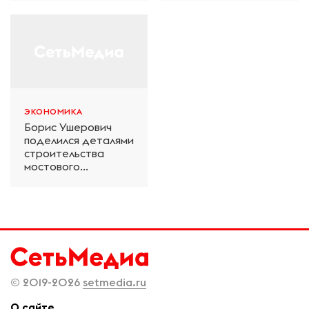
салона техники и
«Дачное» в
технологий ЭКСПО
Петербурге
ЭКОНОМИКА
Борис Ушерович
поделился деталями
строительства
мостового
перехода на
Забайкальской
железной дороге
© 2019-2026
setmedia.ru
О сайте