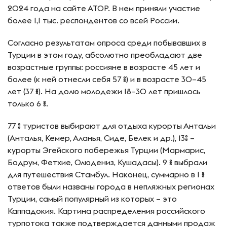
2024 года на сайте АТОР. В нем приняли участие
более 1,1 тыс. респондентов со всей России.
Согласно результатам опроса среди побывавших в
Турции в этом году, абсолютно преобладают две
возрастные группы: россияне в возрасте 45 лет и
более (к ней отнесли себя 57 %) и в возрасте 30–45
лет (37 %). На долю молодежи 18–30 лет пришлось
только 6 %.
77 % туристов выбирают для отдыха курорты Антальи
(Анталья, Кемер, Аланья, Сиде, Белек и др.), 13% –
курорты Эгейского побережья Турции (Мармарис,
Бодрум, Фетхие, Олюдениз, Кушадасы). 9 % выбрали
для путешествия Стамбул. Наконец, суммарно в 1 %
ответов были названы города в непляжных регионах
Турции, самый популярный из которых – это
Каппадокия. Картина распределения российского
турпотока также подтверждается данными продаж