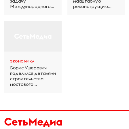
задачу
масштабную
Международного
реконструкцию
железнодорожного
электродепо
салона техники и
«Дачное» в
технологий ЭКСПО
Петербурге
ЭКОНОМИКА
Борис Ушерович
поделился деталями
строительства
мостового
перехода на
Забайкальской
железной дороге