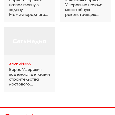
назвал главную
Ушеровича начала
задачу
масштабную
Международного
реконструкцию
железнодорожного
электродепо
салона техники и
«Дачное» в
технологий ЭКСПО
Петербурге
ЭКОНОМИКА
Борис Ушерович
поделился деталями
строительства
мостового
перехода на
Забайкальской
железной дороге