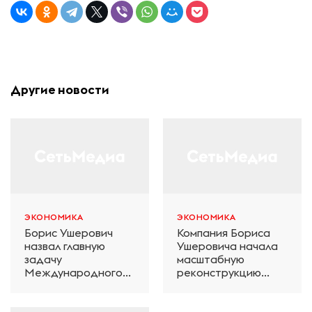
Другие новости
ЭКОНОМИКА
ЭКОНОМИКА
Борис Ушерович
Компания Бориса
назвал главную
Ушеровича начала
задачу
масштабную
Международного
реконструкцию
железнодорожного
электродепо
салона техники и
«Дачное» в
технологий ЭКСПО
Петербурге