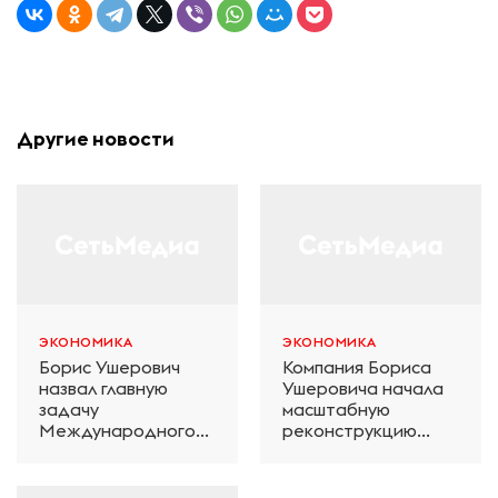
Другие новости
ЭКОНОМИКА
ЭКОНОМИКА
Борис Ушерович
Компания Бориса
назвал главную
Ушеровича начала
задачу
масштабную
Международного
реконструкцию
железнодорожного
электродепо
салона техники и
«Дачное» в
технологий ЭКСПО
Петербурге