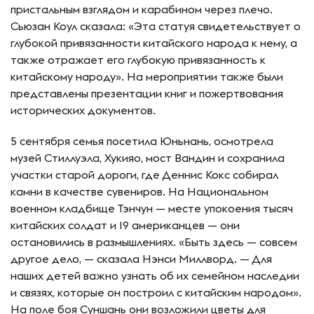
пристальным взглядом и карабином через плечо.
Сьюзан Коул сказала: «Эта статуя свидетельствует о
глубокой привязанности китайского народа к нему, а
также отражает его глубокую привязанность к
китайскому народу». На мероприятии также были
представлены презентации книг и пожертвования
исторических документов.
5 сентября семья посетила Юньнань, осмотрела
музей Стиллуэла, Хукияо, мост Вандин и сохранила
участки старой дороги, где Деннис Кокс собирал
камни в качестве сувениров. На Национальном
военном кладбище Тэнчун — месте упокоения тысяч
китайских солдат и 19 американцев — они
остановились в размышлениях. «Быть здесь — совсем
другое дело, — сказала Нэнси Миллворд. — Для
наших детей важно узнать об их семейном наследии
и связях, которые он построил с китайским народом».
На поле боя Суншань они возложили цветы для