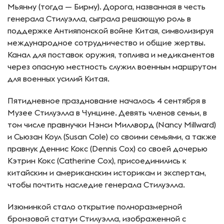
Мьянму (тогда — Бирму). Дорога, названная в честь
генерала Стилуэлла, сыграла решающую роль в
поддержке Антияпонской войне Китая, символизируя
международное сотрудничество и общие жертвы.
Канал для поставок оружия, топлива и медикаментов
через опасную местность служил военным маршрутом
для военных усилий Китая.
Пятидневное празднование началось 4 сентября в
Музее Стилуэлла в Чунцине. Девять членов семьи, в
том числе правнучки Нэнси Миллворд (Nancy Millward)
и Сьюзан Коул (Susan Cole) со своими семьями, а также
правнук Деннис Кокс (Dennis Cox) со своей дочерью
Кэтрин Кокс (Catherine Cox), присоединились к
китайским и американским историкам и экспертам,
чтобы почтить наследие генерала Стилуэлла.
Изюминкой стало открытие полноразмерной
бронзовой статуи Стилуэлла, изображенной с