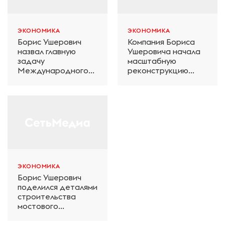
ЭКОНОМИКА
ЭКОНОМИКА
Борис Ушерович
Компания Бориса
назвал главную
Ушеровича начала
задачу
масштабную
Международного
реконструкцию
железнодорожного
электродепо
салона техники и
«Дачное» в
технологий ЭКСПО
Петербурге
ЭКОНОМИКА
Борис Ушерович
поделился деталями
строительства
мостового
перехода на