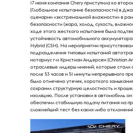
17 июня компания Chery приступила ко второ
(Глобальное испытание безопасности) в Дж
сценарии «экстремальной влажности» в ра
безопасности (жара, холод, сухость, влажно
ходе этого жесткого испытания была подтв
устойчивость автомобильного аккумулятора 
Hybrid (CSH). На мероприятии присутствовал
подразделения типовых испытаний автотра
нотариус г-н Кристиан Андерсен (Christian
отраслевые лидеры мнений, которые стали 
после 53 часов и 51 минуты непрерывного пр
было отмечено утечек, короткого замыкания
сохранил структурную целостность и проше
изоляцию. После установки в автомобиль он 
обеспечил стабильную подачу питания на п
сложнейший тест без каких-либо отклонений