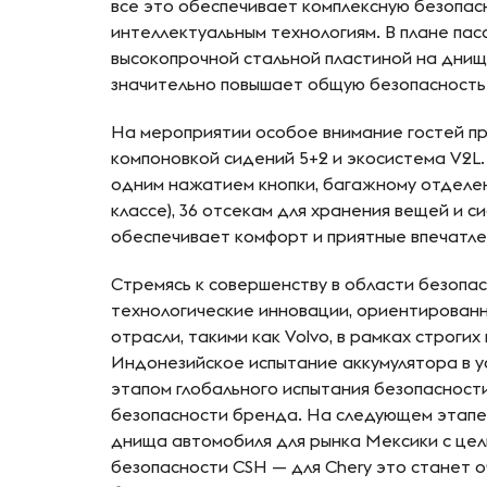
все это обеспечивает комплексную безопас
интеллектуальным технологиям. В плане па
высокопрочной стальной пластиной на днищ
значительно повышает общую безопасность
На мероприятии особое внимание гостей пр
компоновкой сидений 5+2 и экосистема V2L
одним нажатием кнопки, багажному отделен
классе), 36 отсекам для хранения вещей и с
обеспечивает комфорт и приятные впечатлен
Стремясь к совершенству в области безопа
технологические инновации, ориентированн
отрасли, такими как Volvo, в рамках строги
Индонезийское испытание аккумулятора в у
этапом глобального испытания безопасност
безопасности бренда. На следующем этапе
днища автомобиля для рынка Мексики с це
безопасности CSH — для Chery это станет 