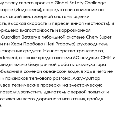
му этапу своего проекта Global Safety Challenge
акарте (Индонезия), сосредоточив внимание на
мках своей шестимерной системы оценки
сть, высокая скорость и пересеченная местность). В
ерждена влагостойкость и коррозионная
Guardian Battery в гибридной системе Chery Super
и г-н Хери Прабово (Heri Prabowo), руководитель
нспортных средств Министерства транспорта,
 Andersen), а также представители 80 ведущих СМИ и
свидетелями безупречной работы аккумулятора
ебывания в соленой океанской воде, в ходе чего не
 и признаков теплового разгона. Аккумулятор
л все технические проверки на электрическую
позволил запустить двигатель с первой попытки и
ротяжении всего дорожного испытания, пройдя
.