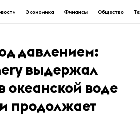
овости
Экономика
Финансы
Общество
Те
од давлением:
hery выдержал
 в океанской воде
 и продолжает