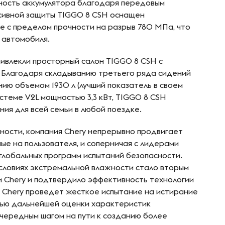
ность аккумулятора благодаря передовым
ссивной защиты TIGGO 8 CSH оснащен
е с пределом прочности на разрыв 780 МПа, что
 автомобиля.
ивлекли просторный салон TIGGO 8 CSH с
. Благодаря складыванию третьего ряда сидений
ию объемом 1930 л (лучший показатель в своем
истеме V2L мощностью 3,3 кВт, TIGGO 8 CSH
ия для всей семьи в любой поездке.
сности, компания Chery непрерывно продвигает
ые на пользователя, и соперничая с лидерами
х глобальных программ испытаний безопасности.
словиях экстремальной влажности стало вторым
и Chery и подтвердило эффективность технологии
 Chery проведет жесткое испытание на истирание
лью дальнейшей оценки характеристик
очередным шагом на пути к созданию более