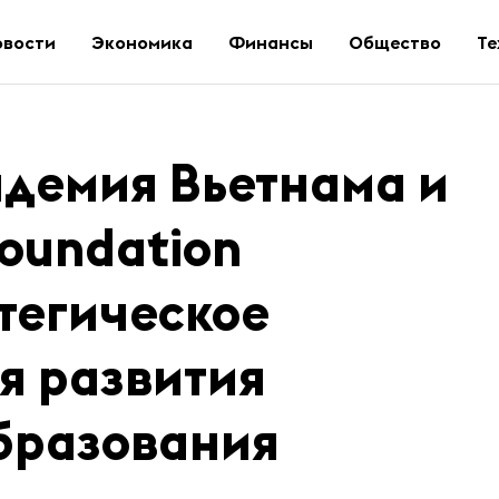
овости
Экономика
Финансы
Общество
Те
адемия Вьетнама и
oundation
тегическое
я развития
бразования