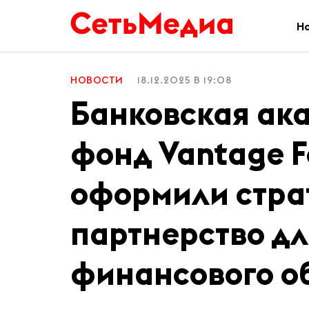
Н
НОВОСТИ
18.12.2025 В 19:08
Банковская ак
фонд Vantage F
оформили стра
партнерство дл
финансового о