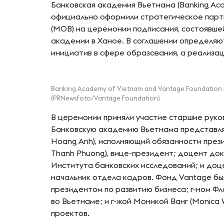
Банковская академия Вьетнама (Banking Aca
официально оформили стратегическое парт
(МОВ) на церемонии подписания, состоявше
академии в Ханое. В соглашении определяю
инициатив в сфере образования, а реализа
Banking Academy of Vietnam and Vantage Foundation For
(PRNewsfoto/Vantage Foundation)
В церемонии приняли участие старшие руко
Банковскую академию Вьетнама представлял
Hoang Anh), исполняющий обязанности през
Thanh Phuong), вице-президент; доцент докт
Института банковских исследований; и доце
начальник отдела кадров. Фонд Vantage был
президентом по развитию бизнеса; г-ном Фл
во Вьетнаме; и г-жой Моникой Ванг (Monica
проектов.