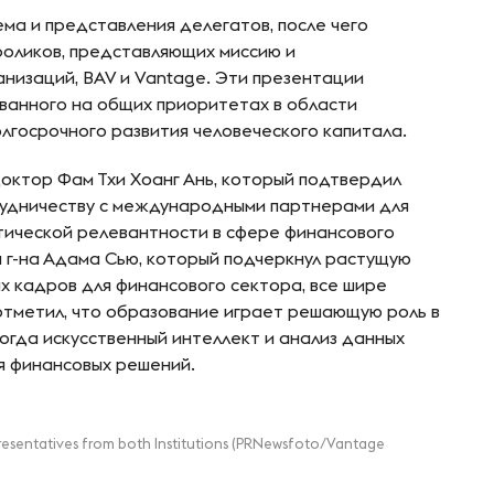
ма и представления делегатов, после чего
оликов, представляющих миссию и
низаций, BAV и Vantage. Эти презентации
ованного на общих приоритетах в области
лгосрочного развития человеческого капитала.
доктор Фам Тхи Хоанг Ань, который подтвердил
удничеству с международными партнерами для
тической релевантности в сфере финансового
 г-на Адама Сью, который подчеркнул растущую
х кадров для финансового сектора, все шире
отметил, что образование играет решающую роль в
когда искусственный интеллект и анализ данных
я финансовых решений.
esentatives from both Institutions (PRNewsfoto/Vantage