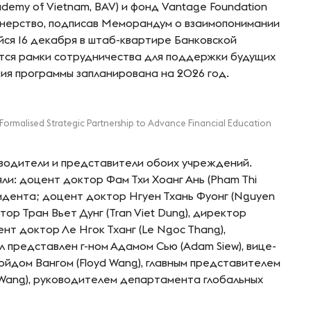
demy of Vietnam, BAV) и фонд Vantage Foundation
нерство, подписав Меморандум о взаимопонимании
йся 16 декабря в штаб-квартире Банковской
тся рамки сотрудничества для поддержки будущих
ция программы запланирована на 2026 год.
malised Strategic Partnership to Advance Financial Education
водители и представители обоих учреждений.
и: доцент доктор Фам Тхи Хоанг Ань (Pham Thi
идента; доцент доктор Нгуен Тхань Фуонг (Nguyen
ор Тран Вьет Дунг (Tran Viet Dung), директор
нт доктор Ле Нгок Тханг (Le Ngoc Thang),
 представлен г-ном Адамом Сью (Adam Siew), вице-
ойдом Вангом (Floyd Wang), главным представителем
 Wang), руководителем департамента глобальных