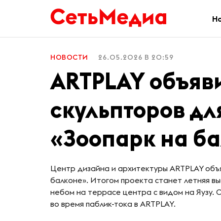
Н
НОВОСТИ
26.05.2026 В 20:59
ARTPLAY объяв
скульпторов дл
«Зоопарк на б
Центр дизайна и архитектуры ARTPLAY объя
балконе». Итогом проекта станет летняя в
небом на террасе центра с видом на Яузу.
во время паблик-тока в ARTPLAY.