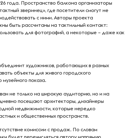
026 года. Пространство балкона организаторы
актный зверинец», где посетители смогут не
имодействовать с ними. Авторы проекта
жны быть рассчитаны на тактильный контакт:
ользовать для фотографий, а некоторые – даже как
объединит художников, работающих в разных
давать объекты для живого городского
о музейного показа.
ван не только на широкую аудиторию, но и на
дневно посещают архитекторы, дизайнеры
родной недвижимости, которые нередко
астных и общественных пространств.
тсутствие комиссии с продаж. По словам
лки будет перечисляться автору напрямую.