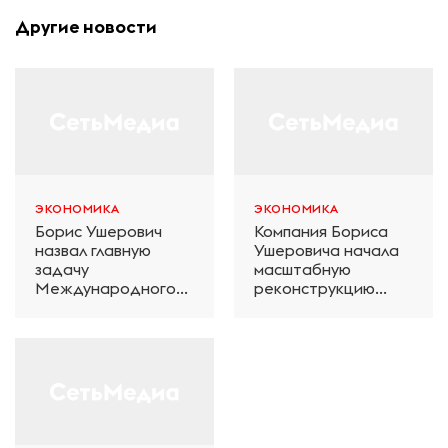
Другие новости
ЭКОНОМИКА
ЭКОНОМИКА
Борис Ушерович
Компания Бориса
назвал главную
Ушеровича начала
задачу
масштабную
Международного
реконструкцию
железнодорожного
электродепо
салона техники и
«Дачное» в
технологий ЭКСПО
Петербурге