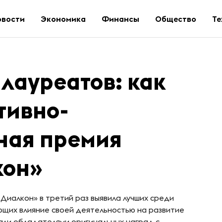
овости
Экономика
Финансы
Общество
Те
 лауреатов: как
ртивно-
ная премия
кон»
Диалкон» в третий раз выявила лучших среди
ающих влияние своей деятельностью на развитие
али обладателями оригинальных наград с