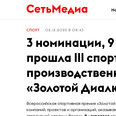
Н
СПОРТ
02.12.2025 В 08:43
3 номинации, 9
прошла III спо
производствен
«Золотой Диал
Всероссийская спортивная премия «Золотой 
компаний, проектов и организаций, оказыв
спортивной отрасли России.
9 лауреатов
ст