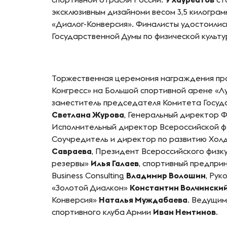
эксклюзивным дизайноми весом 3,5 килогра
«Диалог-Конверсия». Финалисты удостоили
Государственной Думы по физической культур
Торжественная церемония награждения про
Конгресс» на Большой спортивной арене «Л
заместитель председателя Комитета Госу
Светлана Журова
, Генеральный директор 
Исполнительный директор Всероссийской 
Соучредитель и директор по развитию Холд
Савраева
, Президент Всероссийского физк
резервы»
Илья Галаев
, спортивный предпри
Business Consulting
Владимир Волошин
, Ру
«Золотой Диалкон»
Константин Волчински
Конверсия»
Наталья Муждабаева
. Ведущи
спортивного клуба Армии
Иван Немтинов
.