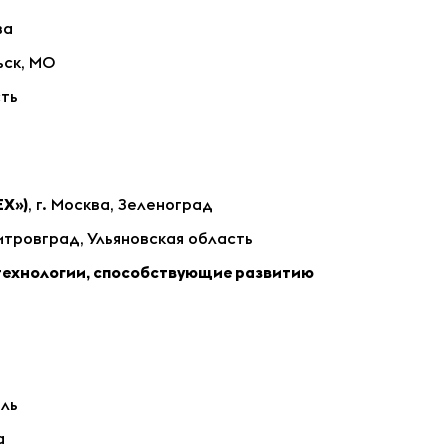
ва
льск, МО
сть
ЕХ»)
, г. Москва, Зеленоград
митровград, Ульяновская область
технологии, способствующие развитию
вль
а