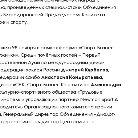
мма, произведённых специалистами Объединения
сь Благодарностей Председателя Комитета
е и спорту.
шла 28 ноября в рамках форума «Спорт Бизнес
ужники». Среди почётных гостей – Первый
дарственной Думы по международным делам
Федерации хоккея России
Дмитрий Курбатов
,
федерации самбо
Анастасия Кондратьева
,
инга «СБК. Спорт Бизнес Консалтинг»
Александра
ультурно-спортивного общества «Трудовые
ниматель и управляющий партнёр Newman Sport &
ководитель Организационного комитета премии
й
, Генеральный директор Объединения «Диалог-
м церемонии стал диктор Центрального