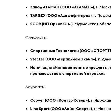
Завод АТАМАН (ООО «АТАМАН»)
, г. Моск
TARGEX (ООО «Альфафитпро»)
, г. Подо
SCOR (ИП Орлов С.А.)
, Мурманская обла
Финалисты:
Спортивные Технологии (ООО «СПОРТТ
Stecter
(ООО «Гераклион Эквип»)
, г. Ди
Номинация
«Инновационные продукты, 
производства в спортивной отрасли»
Лауреаты:
Ccover (ООО «Контур Кавер»)
, г. Яросла
Line Sport (ООО «Лайн-Спорт»)
, г. Москв